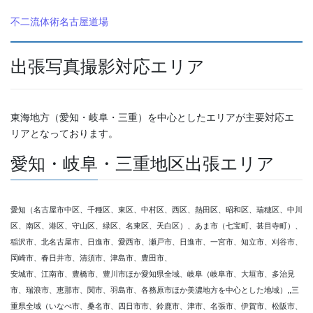
不二流体術名古屋道場
出張写真撮影対応エリア
東海地方（愛知・岐阜・三重）を中心としたエリアが主要対応エ
リアとなっております。
愛知・岐阜・三重地区出張エリア
愛知（名古屋市中区、千種区、東区、中村区、西区、熱田区、昭和区、瑞穂区、中川
区、南区、港区、守山区、緑区、名東区、天白区）、あま市（七宝町、甚目寺町）、
稲沢市、北名古屋市、日進市、愛西市、瀬戸市、日進市、一宮市、知立市、刈谷市、
岡崎市、春日井市、清須市、津島市、豊田市、
安城市、江南市、豊橋市、豊川市ほか愛知県全域、岐阜（岐阜市、大垣市、多治見
市、瑞浪市、恵那市、関市、羽島市、各務原市ほか美濃地方を中心とした地域）,,三
重県全域（いなべ市、桑名市、四日市市、鈴鹿市、津市、名張市、伊賀市、松阪市、