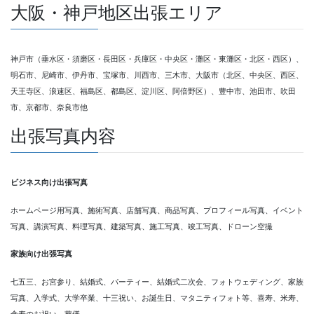
大阪・神戸地区出張エリア
神戸市（垂水区・須磨区・長田区・兵庫区・中央区・灘区・東灘区・北区・西区）、
明石市、尼崎市、伊丹市、宝塚市、川西市、三木市、大阪市（北区、中央区、西区、
天王寺区、浪速区、福島区、都島区、淀川区、阿倍野区）、豊中市、池田市、吹田
市、京都市、奈良市他
出張写真内容
ビジネス向け出張写真
ホームページ用写真、施術写真、店舗写真、商品写真、プロフィール写真、イベント
写真、講演写真、料理写真、建築写真、施工写真、竣工写真、ドローン空撮
家族向け出張写真
七五三、お宮参り、結婚式、パーティー、結婚式二次会、フォトウェディング、家族
写真、入学式、大学卒業、十三祝い、お誕生日、マタニティフォト等、喜寿、米寿、