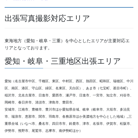
出張写真撮影対応エリア
東海地方（愛知・岐阜・三重）を中心としたエリアが主要対応エ
リアとなっております。
愛知・岐阜・三重地区出張エリア
愛知（名古屋市中区、千種区、東区、中村区、西区、熱田区、昭和区、瑞穂区、中川
区、南区、港区、守山区、緑区、名東区、天白区）、あま市（七宝町、甚目寺町）、
稲沢市、北名古屋市、日進市、愛西市、瀬戸市、日進市、一宮市、知立市、刈谷市、
岡崎市、春日井市、清須市、津島市、豊田市、
安城市、江南市、豊橋市、豊川市ほか愛知県全域、岐阜（岐阜市、大垣市、多治見
市、瑞浪市、恵那市、関市、羽島市、各務原市ほか美濃地方を中心とした地域）,,三
重県全域（いなべ市、桑名市、四日市市、鈴鹿市、津市、名張市、伊賀市、松阪市、
伊勢市、熊野市、尾鷲市、志摩市、南伊勢町ほか）