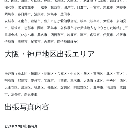
区、南区、港区、守山区、緑区、名東区、天白区）、あま市（七宝町、甚目寺町）、
稲沢市、北名古屋市、日進市、愛西市、瀬戸市、日進市、一宮市、知立市、刈谷市、
岡崎市、春日井市、清須市、津島市、豊田市、
安城市、江南市、豊橋市、豊川市ほか愛知県全域、岐阜（岐阜市、大垣市、多治見
市、瑞浪市、恵那市、関市、羽島市、各務原市ほか美濃地方を中心とした地域）,,三
重県全域（いなべ市、桑名市、四日市市、鈴鹿市、津市、名張市、伊賀市、松阪市、
伊勢市、熊野市、尾鷲市、志摩市、南伊勢町ほか）
大阪・神戸地区出張エリア
神戸市（垂水区・須磨区・長田区・兵庫区・中央区・灘区・東灘区・北区・西区）、
明石市、尼崎市、伊丹市、宝塚市、川西市、三木市、大阪市（北区、中央区、西区、
天王寺区、浪速区、福島区、都島区、淀川区、阿倍野区）、豊中市、池田市、吹田
市、京都市、奈良市他
出張写真内容
ビジネス向け出張写真