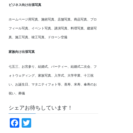
ビジネス向け出張写真
ホームページ用写真、施術写真、店舗写真、商品写真、プロ
フィール写真、イベント写真、講演写真、料理写真、建築写
真、施工写真、竣工写真、ドローン空撮
家族向け出張写真
七五三、お宮参り、結婚式、パーティー、結婚式二次会、フ
ォトウェディング、家族写真、入学式、大学卒業、十三祝
い、お誕生日、マタニティフォト等、喜寿、米寿、傘寿のお
祝い、葬儀
シェアお待ちしています！
F
T
a
wi