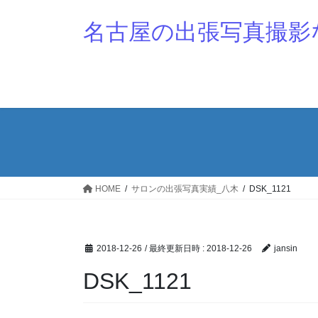
コ
ナ
ン
ビ
名古屋の出張写真撮影
テ
ゲ
ン
ー
ツ
シ
へ
ョ
ス
ン
キ
に
ッ
移
プ
動
HOME
サロンの出張写真実績_八木
DSK_1121
2018-12-26
/ 最終更新日時 :
2018-12-26
jansin
DSK_1121