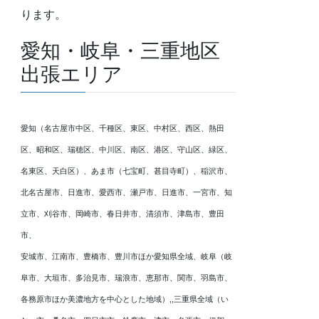
ります。
愛知・岐阜・三重地区
出張エリア
愛知（名古屋市中区、千種区、東区、中村区、西区、熱田
区、昭和区、瑞穂区、中川区、南区、港区、守山区、緑区、
名東区、天白区）、あま市（七宝町、甚目寺町）、稲沢市、
北名古屋市、日進市、愛西市、瀬戸市、日進市、一宮市、知
立市、刈谷市、岡崎市、春日井市、清須市、津島市、豊田
市、
安城市、江南市、豊橋市、豊川市ほか愛知県全域、岐阜（岐
阜市、大垣市、多治見市、瑞浪市、恵那市、関市、羽島市、
各務原市ほか美濃地方を中心とした地域）,,三重県全域（い