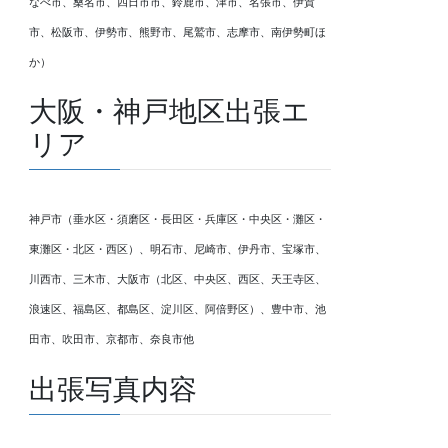
なべ市、桑名市、四日市市、鈴鹿市、津市、名張市、伊賀
市、松阪市、伊勢市、熊野市、尾鷲市、志摩市、南伊勢町ほ
か）
大阪・神戸地区出張エ
リア
神戸市（垂水区・須磨区・長田区・兵庫区・中央区・灘区・
東灘区・北区・西区）、明石市、尼崎市、伊丹市、宝塚市、
川西市、三木市、大阪市（北区、中央区、西区、天王寺区、
浪速区、福島区、都島区、淀川区、阿倍野区）、豊中市、池
田市、吹田市、京都市、奈良市他
出張写真内容