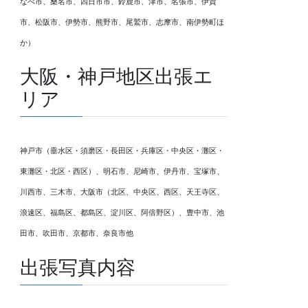
なべ市、桑名市、四日市市、鈴鹿市、津市、名張市、伊賀
市、松阪市、伊勢市、熊野市、尾鷲市、志摩市、南伊勢町ほ
か）
大阪・神戸地区出張エ
リア
神戸市（垂水区・須磨区・長田区・兵庫区・中央区・灘区・
東灘区・北区・西区）、明石市、尼崎市、伊丹市、宝塚市、
川西市、三木市、大阪市（北区、中央区、西区、天王寺区、
浪速区、福島区、都島区、淀川区、阿倍野区）、豊中市、池
田市、吹田市、京都市、奈良市他
出張写真内容