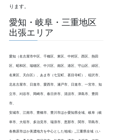
ります。
愛知・岐阜・三重地区
出張エリア
愛知（名古屋市中区、千種区、東区、中村区、西区、熱田
区、昭和区、瑞穂区、中川区、南区、港区、守山区、緑区、
名東区、天白区）、あま市（七宝町、甚目寺町）、稲沢市、
北名古屋市、日進市、愛西市、瀬戸市、日進市、一宮市、知
立市、刈谷市、岡崎市、春日井市、清須市、津島市、豊田
市、
安城市、江南市、豊橋市、豊川市ほか愛知県全域、岐阜（岐
阜市、大垣市、多治見市、瑞浪市、恵那市、関市、羽島市、
各務原市ほか美濃地方を中心とした地域）,,三重県全域（い