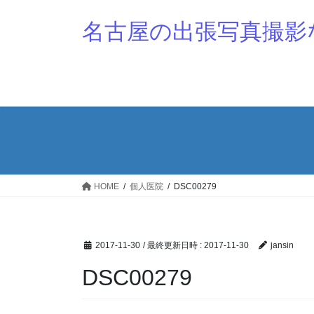
コ
ナ
ン
ビ
名古屋の出張写真撮影
テ
ゲ
ン
ー
ツ
シ
へ
ョ
ス
ン
キ
に
ッ
移
プ
動
HOME
個人医院
DSC00279
2017-11-30
/ 最終更新日時 :
2017-11-30
jansin
DSC00279