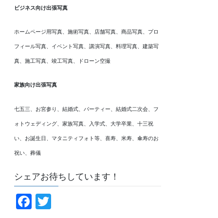
ビジネス向け出張写真
ホームページ用写真、施術写真、店舗写真、商品写真、プロ
フィール写真、イベント写真、講演写真、料理写真、建築写
真、施工写真、竣工写真、ドローン空撮
家族向け出張写真
七五三、お宮参り、結婚式、パーティー、結婚式二次会、フ
ォトウェディング、家族写真、入学式、大学卒業、十三祝
い、お誕生日、マタニティフォト等、喜寿、米寿、傘寿のお
祝い、葬儀
シェアお待ちしています！
F
T
a
wi