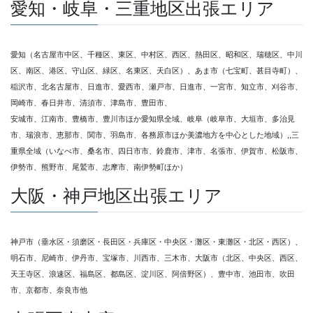
愛知・岐阜・三重地区出張エリア
愛知（名古屋市中区、千種区、東区、中村区、西区、熱田区、昭和区、瑞穂区、中川
区、南区、港区、守山区、緑区、名東区、天白区）、あま市（七宝町、甚目寺町）、
稲沢市、北名古屋市、日進市、愛西市、瀬戸市、日進市、一宮市、知立市、刈谷市、
岡崎市、春日井市、清須市、津島市、豊田市、
安城市、江南市、豊橋市、豊川市ほか愛知県全域、岐阜（岐阜市、大垣市、多治見
市、瑞浪市、恵那市、関市、羽島市、各務原市ほか美濃地方を中心とした地域）,,三
重県全域（いなべ市、桑名市、四日市市、鈴鹿市、津市、名張市、伊賀市、松阪市、
伊勢市、熊野市、尾鷲市、志摩市、南伊勢町ほか）
大阪・神戸地区出張エリア
神戸市（垂水区・須磨区・長田区・兵庫区・中央区・灘区・東灘区・北区・西区）、
明石市、尼崎市、伊丹市、宝塚市、川西市、三木市、大阪市（北区、中央区、西区、
天王寺区、浪速区、福島区、都島区、淀川区、阿倍野区）、豊中市、池田市、吹田
市、京都市、奈良市他