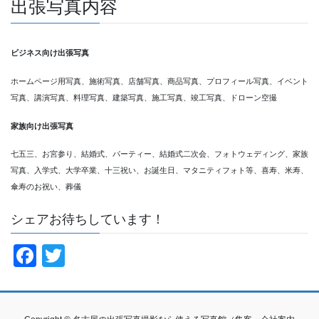
出張写真内容
ビジネス向け出張写真
ホームページ用写真、施術写真、店舗写真、商品写真、プロフィール写真、イベント
写真、講演写真、料理写真、建築写真、施工写真、竣工写真、ドローン空撮
家族向け出張写真
七五三、お宮参り、結婚式、パーティー、結婚式二次会、フォトウェディング、家族
写真、入学式、大学卒業、十三祝い、お誕生日、マタニティフォト等、喜寿、米寿、
傘寿のお祝い、葬儀
シェアお待ちしています！
F
T
a
wi
c
tt