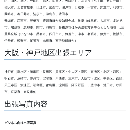
区、南区、港区、守山区、緑区、名東区、天白区）、あま市（七宝町、甚目寺町）、
稲沢市、北名古屋市、日進市、愛西市、瀬戸市、日進市、一宮市、知立市、刈谷市、
岡崎市、春日井市、清須市、津島市、豊田市、
安城市、江南市、豊橋市、豊川市ほか愛知県全域、岐阜（岐阜市、大垣市、多治見
市、瑞浪市、恵那市、関市、羽島市、各務原市ほか美濃地方を中心とした地域）,,三
重県全域（いなべ市、桑名市、四日市市、鈴鹿市、津市、名張市、伊賀市、松阪市、
伊勢市、熊野市、尾鷲市、志摩市、南伊勢町ほか）
大阪・神戸地区出張エリア
神戸市（垂水区・須磨区・長田区・兵庫区・中央区・灘区・東灘区・北区・西区）、
明石市、尼崎市、伊丹市、宝塚市、川西市、三木市、大阪市（北区、中央区、西区、
天王寺区、浪速区、福島区、都島区、淀川区、阿倍野区）、豊中市、池田市、吹田
市、京都市、奈良市他
出張写真内容
ビジネス向け出張写真