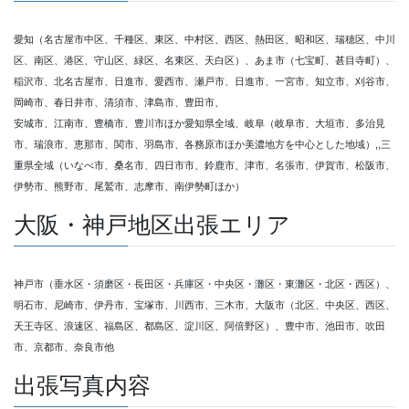
愛知（名古屋市中区、千種区、東区、中村区、西区、熱田区、昭和区、瑞穂区、中川
区、南区、港区、守山区、緑区、名東区、天白区）、あま市（七宝町、甚目寺町）、
稲沢市、北名古屋市、日進市、愛西市、瀬戸市、日進市、一宮市、知立市、刈谷市、
岡崎市、春日井市、清須市、津島市、豊田市、
安城市、江南市、豊橋市、豊川市ほか愛知県全域、岐阜（岐阜市、大垣市、多治見
市、瑞浪市、恵那市、関市、羽島市、各務原市ほか美濃地方を中心とした地域）,,三
重県全域（いなべ市、桑名市、四日市市、鈴鹿市、津市、名張市、伊賀市、松阪市、
伊勢市、熊野市、尾鷲市、志摩市、南伊勢町ほか）
大阪・神戸地区出張エリア
神戸市（垂水区・須磨区・長田区・兵庫区・中央区・灘区・東灘区・北区・西区）、
明石市、尼崎市、伊丹市、宝塚市、川西市、三木市、大阪市（北区、中央区、西区、
天王寺区、浪速区、福島区、都島区、淀川区、阿倍野区）、豊中市、池田市、吹田
市、京都市、奈良市他
出張写真内容