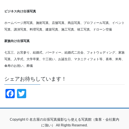
ビジネス向け出張写真
ホームページ用写真、施術写真、店舗写真、商品写真、プロフィール写真、イベント
写真、講演写真、料理写真、建築写真、施工写真、竣工写真、ドローン空撮
家族向け出張写真
七五三、お宮参り、結婚式、パーティー、結婚式二次会、フォトウェディング、家族
写真、入学式、大学卒業、十三祝い、お誕生日、マタニティフォト等、喜寿、米寿、
傘寿のお祝い、葬儀
シェアお待ちしています！
F
T
a
wi
c
tt
e
er
Copyright © 名古屋の出張写真撮影なら使える写真館（集客・会社案内
に強い） All Rights Reserved.